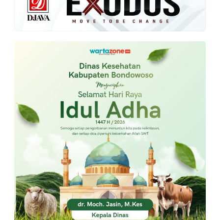
PT.
Balqis
Cyber
Media
Sejahtera