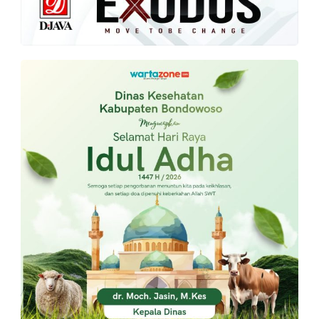
PT.
Balqis
Cyber
Media
Sejahtera