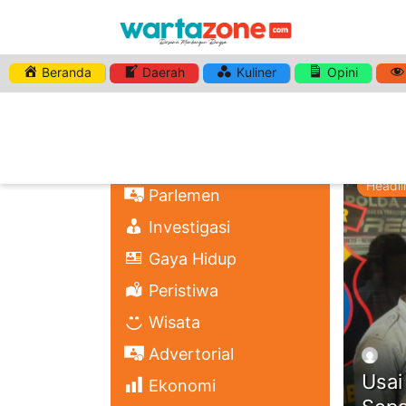
Beranda
Daerah
Kuliner
Opini
HASHTA
Nasional
ADEGAN
Regional
Politik
Headli
Parlemen
Investigasi
Gaya Hidup
Peristiwa
Wisata
Advertorial
Usai
Ekonomi