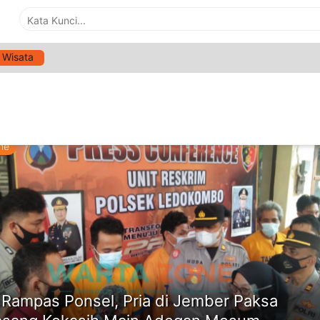
Wisata
G:
PRIA DI JEMBER PAKSA SEPASANG KEKASIH MAIN
 MESUM
ne
 Rampas Ponsel, Pria di Jember Paksa