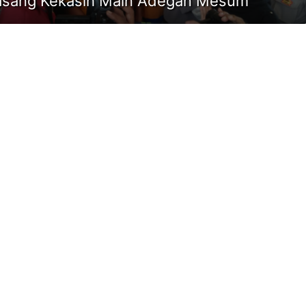
sang Kekasih Main Adegan Mesum