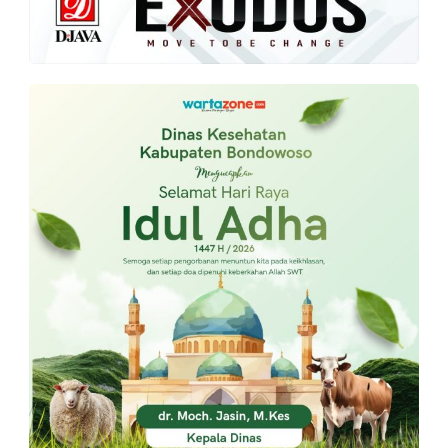
PT.
Balqis
Cyber
Media
Sejahtera