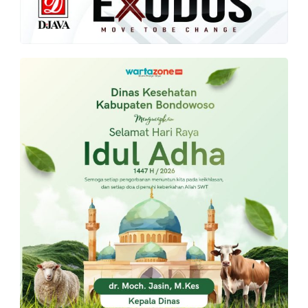
PT.
Balqis
Cyber
Media
Sejahtera