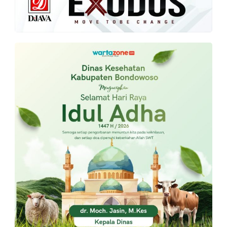
PT.
Balqis
Cyber
Media
Sejahtera