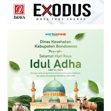
PT.
Balqis
Cyber
Media
Sejahtera