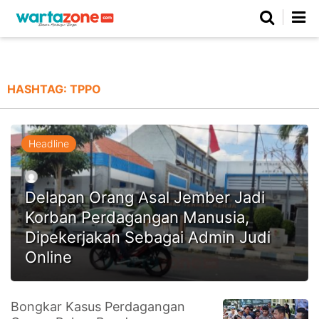
Netizen
Beranda
Daerah
Kuliner
Opini
Nasional
Regional
Politik
Parlemen
Investigasi
Gaya Hidup
Peristiwa
Wisata
Advertorial
Ekonomi
Pendidikan
Religi
Olahraga
HASHTAG:
TPPO
Beranda
About Us
Contact Us
Hak Jawab
Kode Etik
Pedoman Media Siber
Redaksi
Headline
Delapan Orang Asal Jember Jadi
Korban Perdagangan Manusia,
Dipekerjakan Sebagai Admin Judi
Online
©
Bongkar Kasus Perdagangan
Copyright
2026