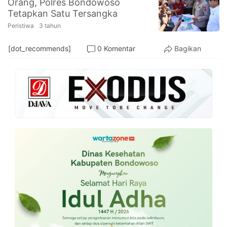
Orang, Polres Bondowoso
PT.
Tetapkan Satu Tersangka
Balqis
Cyber
Peristiwa
3 tahun
Media
Sejahtera
[dot_recommends]
0 Komentar
Bagikan