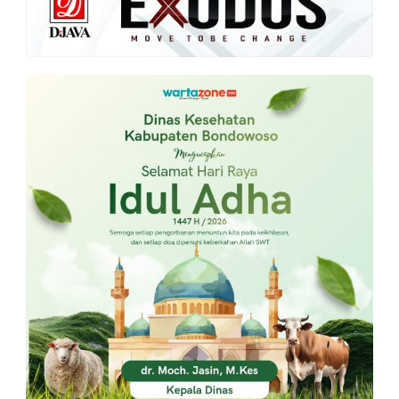
PT.
Balqis
Cyber
Media
Sejahtera