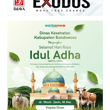
PT.
Balqis
Cyber
Media
Sejahtera