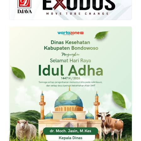
PT.
Balqis
Cyber
Media
Sejahtera