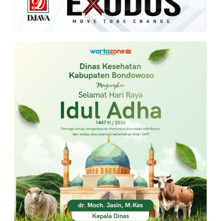
PT.
Balqis
Cyber
Media
Sejahtera