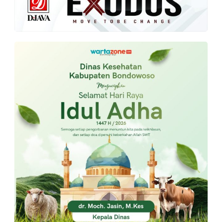
PT.
Balqis
Cyber
Media
Sejahtera