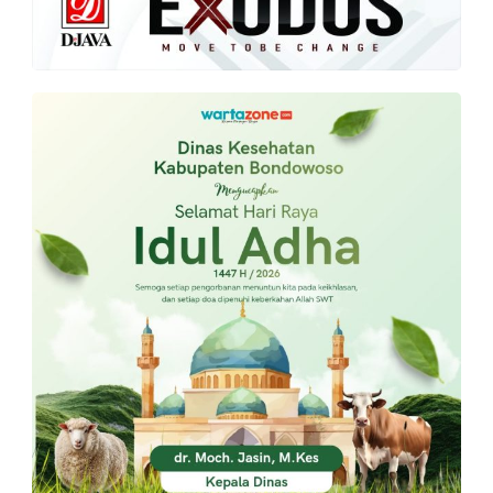
PT.
Balqis
Cyber
Media
Sejahtera