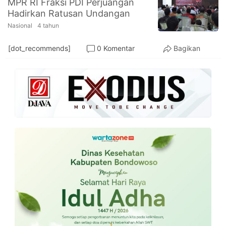
MPR RI Fraksi PDI Perjuangan
PT.
Hadirkan Ratusan Undangan
Balqis
Cyber
Nasional
4 tahun
Media
Sejahtera
[dot_recommends]
0 Komentar
Bagikan