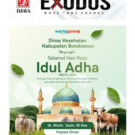
PT.
Balqis
Cyber
Media
Sejahtera