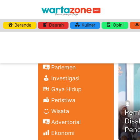
Beranda
Daerah
Kuliner
Opini
HASHTA
Nasional
Regional
Headli
Politik
Parlemen
Investigasi
Gaya Hidup
Peristiwa
Wisata
Pemk
Disa
Advertorial
Pend
Ekonomi