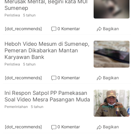
Merusak Mental, Begini kata MUI
PT.
Sumenep
Balqis
Cyber
Peristiwa
5 tahun
Media
Sejahtera
[dot_recommends]
0 Komentar
Bagikan
Heboh Video Mesum di Sumenep,
Pemeran Dikabarkan Mantan
Karyawan Bank
Peristiwa
5 tahun
[dot_recommends]
0 Komentar
Bagikan
Ini Respon Satpol PP Pamekasan
Soal Video Mesra Pasangan Muda
Pemerintahan
5 tahun
[dot_recommends]
0 Komentar
Bagikan