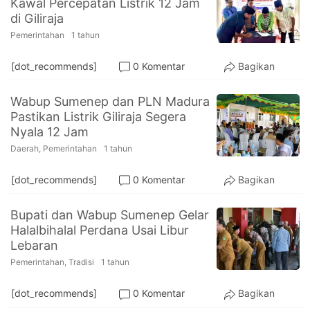
Kawal Percepatan Listrik 12 Jam
PT.
di Giliraja
Balqis
Cyber
Pemerintahan
1 tahun
Media
Sejahtera
[dot_recommends]
0 Komentar
Bagikan
Wabup Sumenep dan PLN Madura
Pastikan Listrik Giliraja Segera
Nyala 12 Jam
Daerah
,
Pemerintahan
1 tahun
[dot_recommends]
0 Komentar
Bagikan
Bupati dan Wabup Sumenep Gelar
Halalbihalal Perdana Usai Libur
Lebaran
Pemerintahan
,
Tradisi
1 tahun
[dot_recommends]
0 Komentar
Bagikan