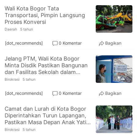
Wali Kota Bogor Tata
Transportasi, Pimpin Langsung
Proses Konversi
Daerah
5 tahun
[dot_recommends]
0 Komentar
Bagikan
Jelang PTM, Wali Kota Bogor
Minta Disdik Pastikan Bangunan
dan Fasilitas Sekolah dalam
Kondisi Baik
Birokrasi
5 tahun
[dot_recommends]
0 Komentar
Bagikan
Camat dan Lurah di Kota Bogor
Diperintahkan Turun Lapangan,
Pastikan Masa Depan Anak Yatim
Piatu Korban Covid-19
Birokrasi
5 tahun