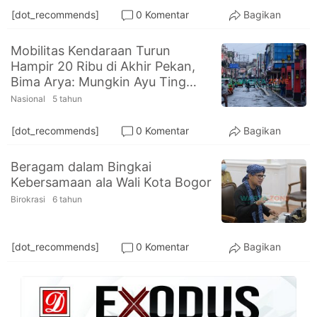
[dot_recommends]
0 Komentar
Bagikan
Mobilitas Kendaraan Turun
Hampir 20 Ribu di Akhir Pekan,
Bima Arya: Mungkin Ayu Ting
Ting Efek
Nasional
5 tahun
[dot_recommends]
0 Komentar
Bagikan
Beragam dalam Bingkai
Kebersamaan ala Wali Kota Bogor
Birokrasi
6 tahun
[dot_recommends]
0 Komentar
Bagikan