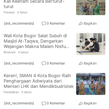
Kali Keenam Secara Berturut-
PT.
turut
Balqis
Cyber
Prestasi
4 tahun
Media
Sejahtera
[dot_recommends]
0 Komentar
Bagikan
Wali Kota Bogor Salat Subuh di
Masjid At-Taqwa, Dengarkan
Wejangan Makna Malam Nisfu
Syaban
Birokrasi
4 tahun
[dot_recommends]
0 Komentar
Bagikan
Keren!, SMAN 4 Kota Bogor Raih
Penghargaan Adiwiyata dari
Menteri LHK dan Mendikbudristek
Pendidikan
5 tahun
[dot_recommends]
0 Komentar
Bagikan