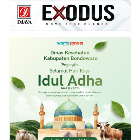
PT.
Balqis
Cyber
Media
Sejahtera