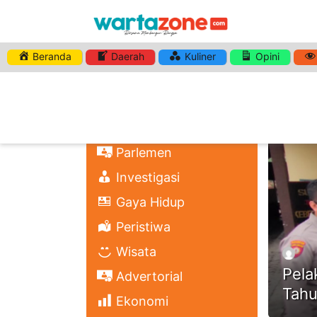
Beranda
Daerah
Kuliner
Opini
HASHTA
Nasional
Regional
Headli
Politik
Parlemen
Investigasi
Gaya Hidup
Peristiwa
Wisata
Pela
Advertorial
Tahu
Ekonomi