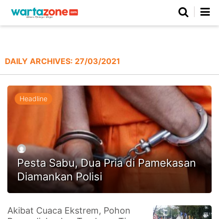
Netizen
Beranda
Daerah
Kuliner
Opini
Nasional
Regional
Politik
Parlemen
Investigasi
Gaya Hidup
Peristiwa
Wisata
Advertorial
Ekonomi
Pendidikan
Religi
Olahraga
DAILY ARCHIVES:
27/03/2021
Beranda
About Us
Contact Us
Hak Jawab
Kode Etik
Pedoman Media Siber
Redaksi
Headline
Pesta Sabu, Dua Pria di Pamekasan
Diamankan Polisi
©
Akibat Cuaca Ekstrem, Pohon
Copyright
2026