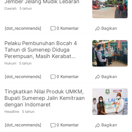
Jember Jelang Mudik Lebaran
PT.
Balqis
Daerah
5 tahun
Cyber
Media
Sejahtera
[dot_recommends]
0 Komentar
Bagikan
Pelaku Pembunuhan Bocah 4
Tahun di Sumenep Diduga
Perempuan, Masih Kerabat
Korban
Hukum
5 tahun
[dot_recommends]
0 Komentar
Bagikan
Tingkatkan Nilai Produk UMKM,
Bupati Sumenep Jalin Kemitraan
dengan Indomaret
Headline
5 tahun
[dot_recommends]
0 Komentar
Bagikan