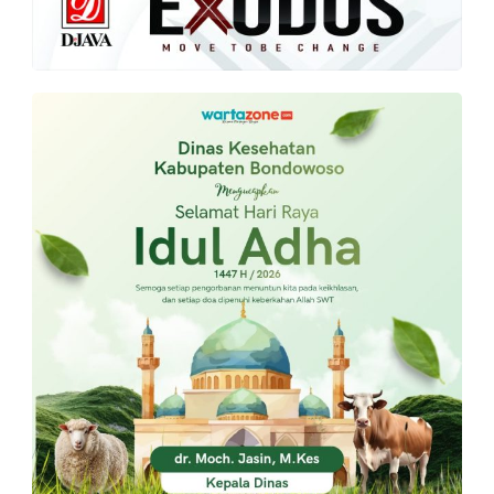
PT.
Balqis
Cyber
Media
Sejahtera