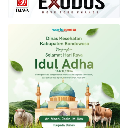
PT.
Balqis
Cyber
Media
Sejahtera