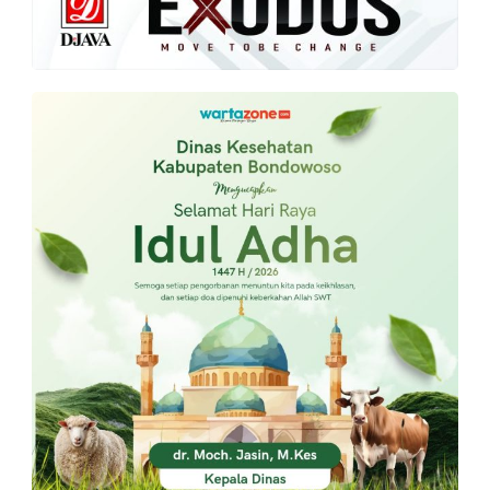
PT.
Balqis
Cyber
Media
Sejahtera