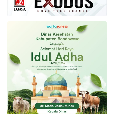
PT.
Balqis
Cyber
Media
Sejahtera