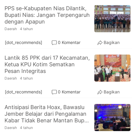
PPS se-Kabupaten Nias Dilantik,
Bupati Nias: Jangan Terpengaruh
dengan Apapun
Daerah
4 tahun
[dot_recommends]
0 Komentar
Bagikan
Lantik 85 PPK dari 17 Kecamatan,
Ketua KPU Kotim Sematkan
Pesan Integritas
Daerah
4 tahun
[dot_recommends]
0 Komentar
Bagikan
Antisipasi Berita Hoax, Bawaslu
Jember Belajar dari Pengalaman
Kabar Tidak Benar Mantan Bupati
Faida Saat Pilkada Lalu
Daerah
4 tahun