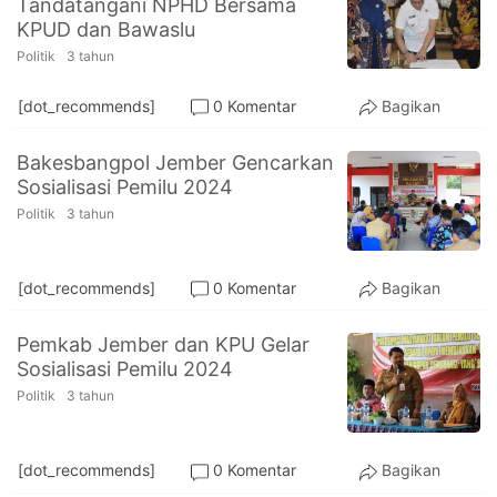
Tandatangani NPHD Bersama
PT.
KPUD dan Bawaslu
Balqis
Cyber
Politik
3 tahun
Media
Sejahtera
[dot_recommends]
0 Komentar
Bagikan
Bakesbangpol Jember Gencarkan
Sosialisasi Pemilu 2024
Politik
3 tahun
[dot_recommends]
0 Komentar
Bagikan
Pemkab Jember dan KPU Gelar
Sosialisasi Pemilu 2024
Politik
3 tahun
[dot_recommends]
0 Komentar
Bagikan