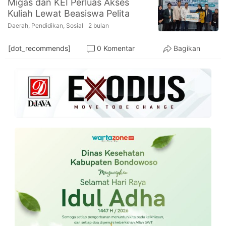
Migas dan KEI Perluas Akses
PT.
Kuliah Lewat Beasiswa Pelita
Balqis
Cyber
Daerah
,
Pendidikan
,
Sosial
2 bulan
Media
Sejahtera
[dot_recommends]
0 Komentar
Bagikan