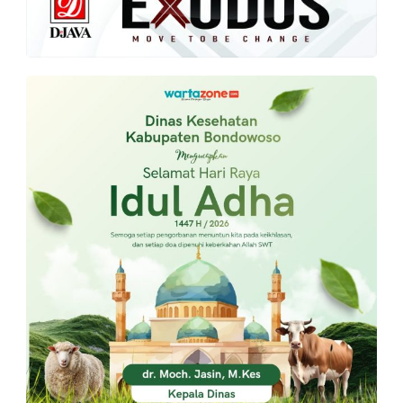
PT.
Balqis
Cyber
Media
Sejahtera