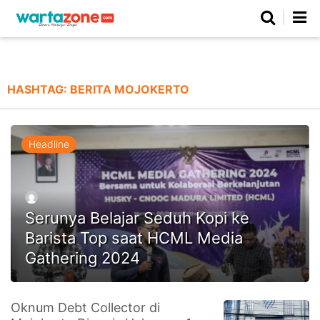
Netizen
Beranda
Daerah
Kuliner
Opini
Nasional
Regional
Politik
Parlemen
Investigasi
Gaya Hidup
Peristiwa
Wisata
Advertorial
Ekonomi
Pendidikan
Religi
Olahraga
HASHTAG:
BERITA MOJOKERTO
Beranda
About Us
Contact Us
Hak Jawab
Kode Etik
Pedoman Media Siber
Redaksi
Headline
Serunya Belajar Seduh Kopi ke
Barista Top saat HCML Media
Gathering 2024
©
Oknum Debt Collector di
Copyright
2026