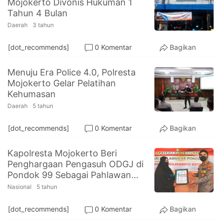
Mojokerto Divonis Hukuman 1
PT.
Tahun 4 Bulan
Balqis
Cyber
Daerah
3 tahun
Media
Sejahtera
[dot_recommends]
0 Komentar
Bagikan
Menuju Era Police 4.0, Polresta
Mojokerto Gelar Pelatihan
Kehumasan
Daerah
5 tahun
[dot_recommends]
0 Komentar
Bagikan
Kapolresta Mojokerto Beri
Penghargaan Pengasuh ODGJ di
Pondok 99 Sebagai Pahlawan
Kemanusiaan
Nasional
5 tahun
[dot_recommends]
0 Komentar
Bagikan