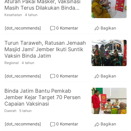
Aturan Pakai Masker, Vaksinasi
PT.
Masih Terus Dilakukan Binda
Balqis
Cyber
Jatim
Kesehatan
4 tahun
Media
Sejahtera
[dot_recommends]
0 Komentar
Bagikan
Turun Taraweh, Ratusan Jemaah
Masjid Jami’ Jember Ikuti Suntik
Vaksin Binda Jatim
Regional
4 tahun
[dot_recommends]
0 Komentar
Bagikan
Binda Jatim Bantu Pemkab
Jember Kejar Target 70 Persen
Capaian Vaksinasi
Daerah
5 tahun
[dot_recommends]
0 Komentar
Bagikan