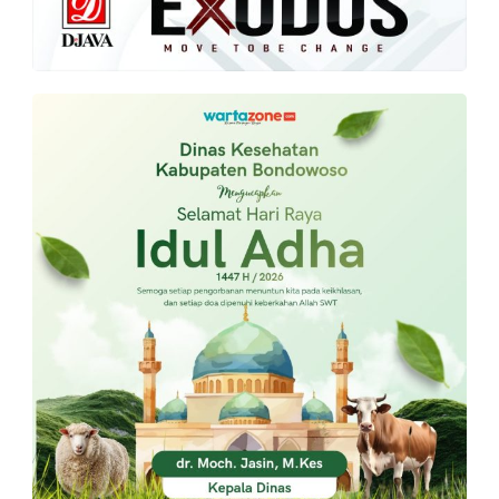
PT.
Balqis
Cyber
Media
Sejahtera