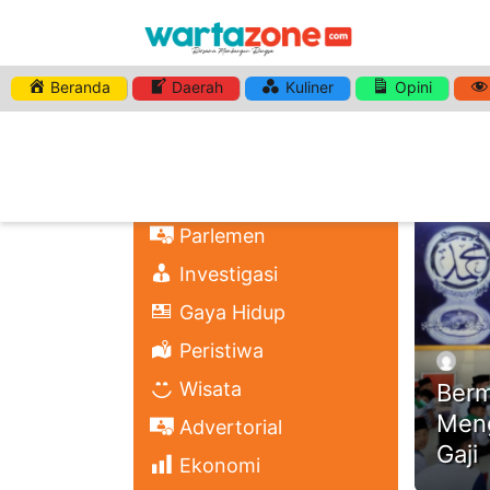
Beranda
Daerah
Kuliner
Opini
HASHTA
Nasional
Regional
Headli
Politik
Parlemen
Investigasi
Gaya Hidup
Peristiwa
Wisata
Berm
Meng
Advertorial
Gaji
Ekonomi