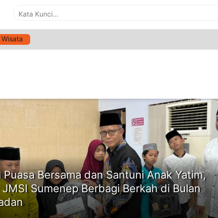
Wisata
G:
BUKA PUASA BERSAMA
ne
 Puasa Bersama dan Santuni Anak Yatim,
 JMSI Sumenep Berbagi Berkah di Bulan
adan