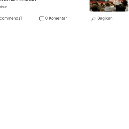
tahun
ecommends]
0 Komentar
Bagikan