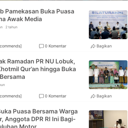
b Pamekasan Buka Puasa
ma Awak Media
an
2 tahun
ecommends]
0 Komentar
Bagikan
ak Ramadan PR NU Lobuk,
Khotmil Qur’an hingga Buka
 Bersama
hun
ecommends]
0 Komentar
Bagikan
Buka Puasa Bersama Warga
, Anggota DPR RI Ini Bagi-
uluhan Motor