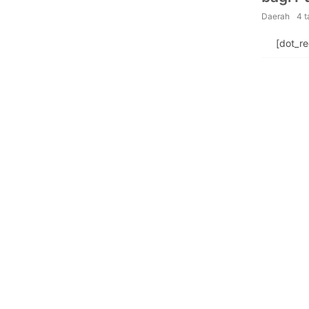
Daerah
4 
[dot_r