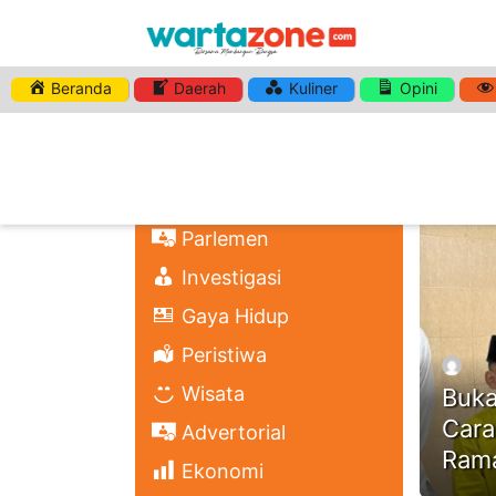
Beranda
Daerah
Kuliner
Opini
HASHTA
Nasional
Regional
Headli
Politik
Parlemen
Investigasi
Gaya Hidup
Peristiwa
Wisata
Buka
Cara
Advertorial
Ram
Ekonomi