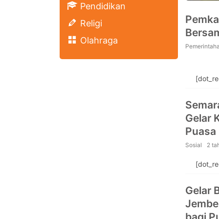
Pendidikan
Pemka
Religi
Bersa
Olahraga
Pemerintah
[dot_r
Semar
Gelar 
Puasa
Sosial
2 ta
[dot_r
Gelar 
Jember
bagi P