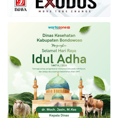
PT.
Balqis
Cyber
Media
Sejahtera