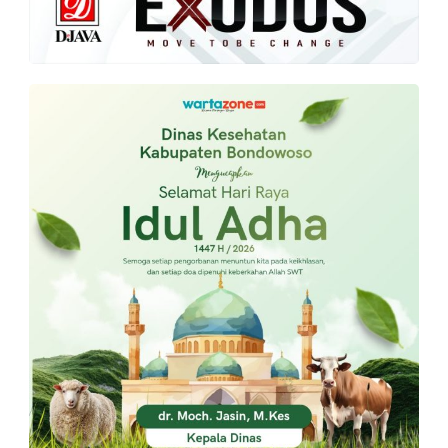
PT.
Balqis
Cyber
Media
Sejahtera