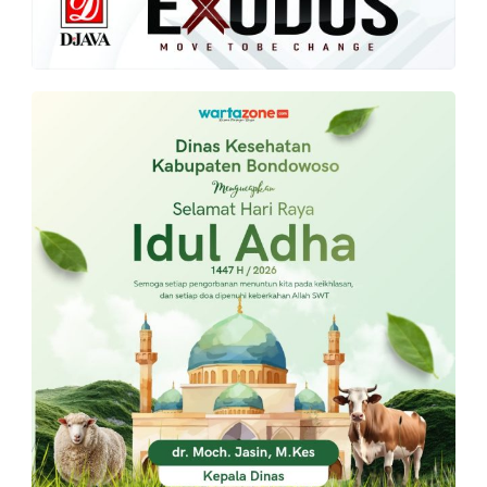
PT.
Balqis
Cyber
Media
Sejahtera