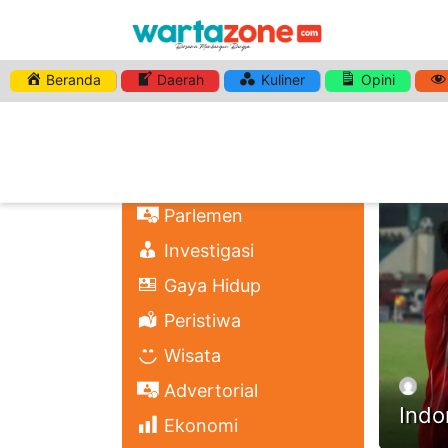
Beranda
Daerah
Kuliner
Opini
HASHTA
Nasional
Regional
Headli
Politik
Parlemen
Investigasi
Gaya Hidup
Peristiwa
Wisata
Advertorial
Indo
Ekonomi