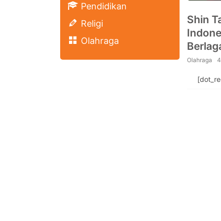
Pendidikan
Shin T
Religi
Indone
Olahraga
Berlag
Olahraga
4
[dot_r