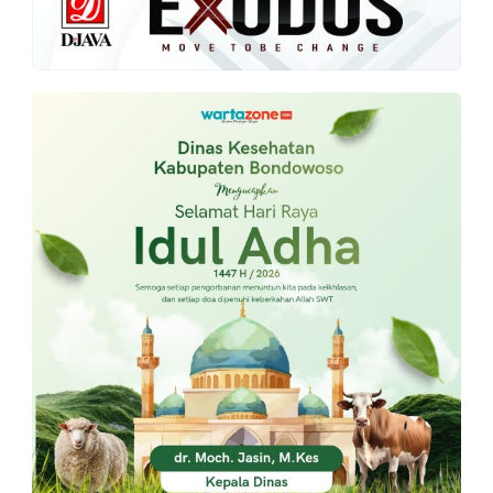
PT.
Balqis
Cyber
Media
Sejahtera