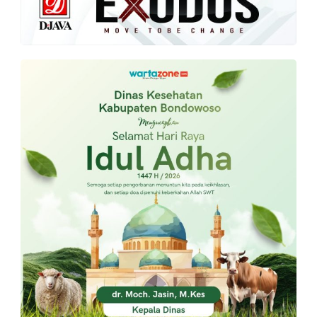
PT.
Balqis
Cyber
Media
Sejahtera