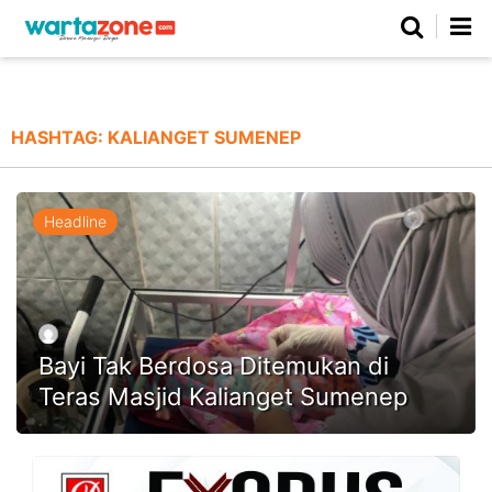
Netizen
Beranda
Daerah
Kuliner
Opini
Nasional
Regional
Politik
Parlemen
Investigasi
Gaya Hidup
Peristiwa
Wisata
Advertorial
Ekonomi
Pendidikan
Religi
Olahraga
HASHTAG:
KALIANGET SUMENEP
Beranda
About Us
Contact Us
Hak Jawab
Kode Etik
Pedoman Media Siber
Redaksi
Headline
Bayi Tak Berdosa Ditemukan di
Teras Masjid Kalianget Sumenep
©
Copyright
2026