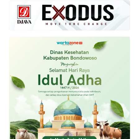
PT.
Balqis
Cyber
Media
Sejahtera