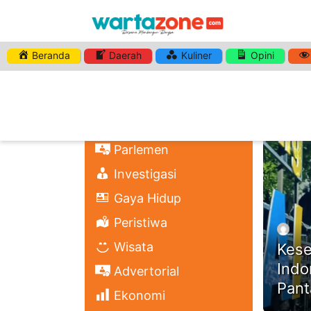
Beranda
Daerah
Kuliner
Opini
HASHTA
Nasional
Regional
Headli
Politik
Parlemen
Investigasi
Gaya Hidup
Peristiwa
Wisata
Kese
Indo
Advertorial
Pant
Ekonomi