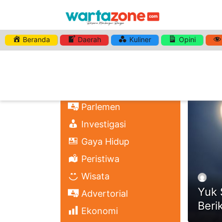
Beranda
Daerah
Kuliner
Opini
HASHTA
Nasional
Regional
Headli
Politik
Parlemen
Investigasi
Gaya Hidup
Peristiwa
Wisata
Yuk 
Advertorial
Beri
Ekonomi