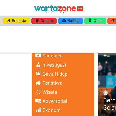
Beranda
Daerah
Kuliner
Opini
HASHTA
Nasional
Regional
Headli
Politik
Parlemen
Investigasi
Gaya Hidup
Peristiwa
Wisata
Berh
Advertorial
Sela
Ekonomi