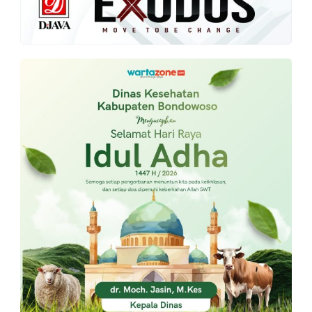
PT.
Balqis
Cyber
Media
Sejahtera