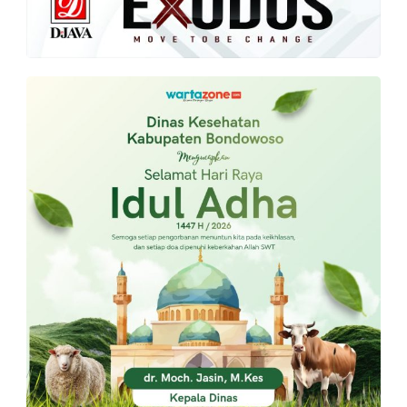
PT.
Balqis
Cyber
Media
Sejahtera