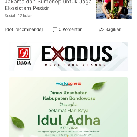
Jakarta dan Sumenep untuk Jaga
PT.
Ekosistem Pesisir
Balqis
Cyber
Sosial
12 bulan
Media
Sejahtera
[dot_recommends]
0 Komentar
Bagikan