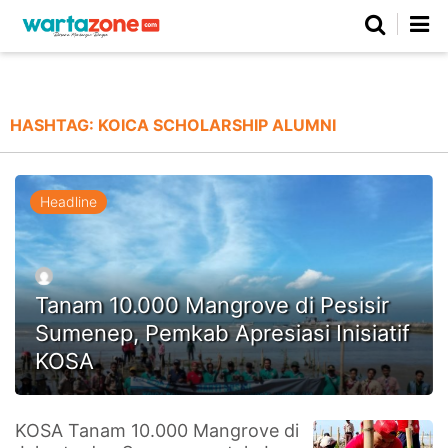
Netizen
Beranda
Daerah
Kuliner
Opini
Nasional
Regional
Politik
Parlemen
Investigasi
Gaya Hidup
Peristiwa
Wisata
Advertorial
Ekonomi
Pendidikan
Religi
Olahraga
HASHTAG:
KOICA SCHOLARSHIP ALUMNI
Beranda
About Us
Contact Us
Hak Jawab
Kode Etik
Pedoman Media Siber
Redaksi
Headline
Tanam 10.000 Mangrove di Pesisir
Sumenep, Pemkab Apresiasi Inisiatif
KOSA
©
KOSA Tanam 10.000 Mangrove di
Copyright
2026